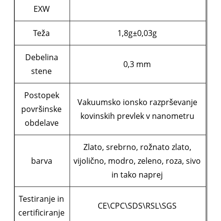
EXW
Teža
1,8g±0,03g
Debelina
0,3 mm
stene
Postopek
Vakuumsko ionsko razprševanje
površinske
kovinskih prevlek v nanometru
obdelave
Zlato, srebrno, rožnato zlato,
barva
vijolično, modro, zeleno, roza, sivo
in tako naprej
Testiranje in
CE\CPC\SDS\RSL\SGS
certificiranje