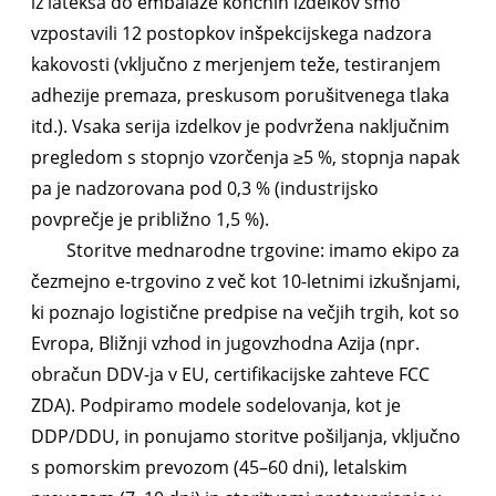
iz lateksa do embalaže končnih izdelkov smo
vzpostavili 12 postopkov inšpekcijskega nadzora
kakovosti (vključno z merjenjem teže, testiranjem
adhezije premaza, preskusom porušitvenega tlaka
itd.). Vsaka serija izdelkov je podvržena naključnim
pregledom s stopnjo vzorčenja ≥5 %, stopnja napak
pa je nadzorovana pod 0,3 % (industrijsko
povprečje je približno 1,5 %).
Storitve mednarodne trgovine: imamo ekipo za
čezmejno e-trgovino z več kot 10-letnimi izkušnjami,
ki poznajo logistične predpise na večjih trgih, kot so
Evropa, Bližnji vzhod in jugovzhodna Azija (npr.
obračun DDV-ja v EU, certifikacijske zahteve FCC
ZDA). Podpiramo modele sodelovanja, kot je
DDP/DDU, in ponujamo storitve pošiljanja, vključno
s pomorskim prevozom (45–60 dni), letalskim