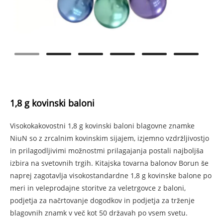
1,8 g kovinski baloni
Visokokakovostni 1,8 g kovinski baloni blagovne znamke
NiuN so z zrcalnim kovinskim sijajem, izjemno vzdržljivostjo
in prilagodljivimi možnostmi prilagajanja postali najboljša
izbira na svetovnih trgih. Kitajska tovarna balonov Borun še
naprej zagotavlja visokostandardne 1,8 g kovinske balone po
meri in veleprodajne storitve za veletrgovce z baloni,
podjetja za načrtovanje dogodkov in podjetja za trženje
blagovnih znamk v več kot 50 državah po vsem svetu.