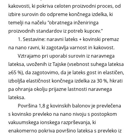
kakovosti, ki pokriva celoten proizvodni proces, od
izbire surovin do odpreme končnega izdelka, ki
temelji na načelu "obratnega inženiringa
proizvodnih standardov iz potreb kupcev."
1. Sestavine: naravni lateks + kovinski premaz
na nano ravni, ki zagotavlja varnost in kakovost.
Vztrajamo pri uporabi surovin iz naravnega
lateksa, uvoženih iz Tajske (vsebnost suhega lateksa
≥65 %), da zagotovimo, da je lateks gost in elastičen,
izboljša elastičnost končnega izdelka za 30 %, hkrati
pa ohranja okolju prijazne lastnosti naravnega
lateksa.
Površina 1,8 g kovinskih balonov je prevlečena
s kovinsko prevleko na nano nivoju s postopkom
vakuumskega ionskega razprševanja, ki
enakomerno pokriva površino lateksa s prevleko iz