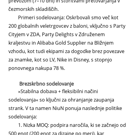
prevozom (7–10 dni) in storitvami pretovarjanja v
čezmorskih skladiščih.
Primeri sodelovanja: Oskrbovali smo več kot
200 globalnih veletrgovcev z baloni, vključno s Party
Cityjem v ZDA, Party Delights v Združenem
kraljestvu in Alibaba Gold Supplier na Bližnjem
vzhodu, kot tudi ekipami za dogodke brez povezave
za znamke, kot so LV, Nike in Disney, s stopnjo
ponovnega nakupa 78 %.
Brezskrbno sodelovanje
»Stabilna dobava + fleksibilni načini
sodelovanja« so ključni za ohranjanje zaupanja
strank. V ta namen NiuN ponuja naslednje politike
sodelovanja:
1. Nizka MOQ: podpira naročila, ki se začnejo od
500 enot (200 enot za dizajne po meri), kar