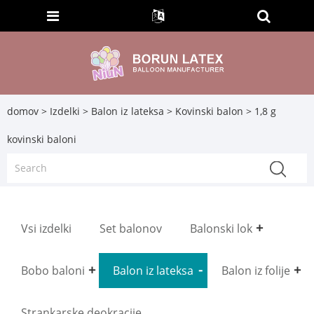
domov
>
Izdelki
>
Balon iz lateksa
>
Kovinski balon
> 1,8 g
kovinski baloni
Vsi izdelki
Set balonov
Balonski lok
Bobo baloni
Balon iz lateksa
Balon iz folije
Strankarske deokracije