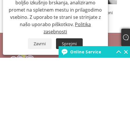
boljšo izkušnjo brskanja, analiziramo
promet na spletnem mestu in prilagodimo
Metalno modri baloni
Krom srebrni baloni
vsebino. Z uporabo te strani se strinjate z
našo uporabo piškotkov.
Politika
zasebnosti
Zavrni
Sprejmi
Online Service
+86-18931392546
borunfactory@163.com
Copyright © 2022 Kitajska Hebei Xiongxian Borun Latex Products