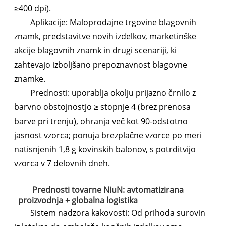
≥400 dpi).
Aplikacije: Maloprodajne trgovine blagovnih
znamk, predstavitve novih izdelkov, marketinške
akcije blagovnih znamk in drugi scenariji, ki
zahtevajo izboljšano prepoznavnost blagovne
znamke.
Prednosti: uporablja okolju prijazno črnilo z
barvno obstojnostjo ≥ stopnje 4 (brez prenosa
barve pri trenju), ohranja več kot 90-odstotno
jasnost vzorca; ponuja brezplačne vzorce po meri
natisnjenih 1,8 g kovinskih balonov, s potrditvijo
vzorca v 7 delovnih dneh.
Prednosti tovarne NiuN: avtomatizirana
proizvodnja + globalna logistika
Sistem nadzora kakovosti: Od prihoda surovin