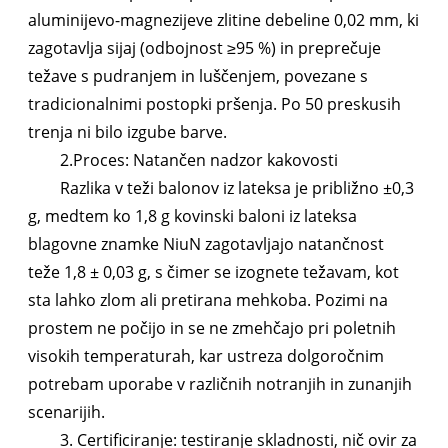
aluminijevo-magnezijeve zlitine debeline 0,02 mm, ki
zagotavlja sijaj (odbojnost ≥95 %) in preprečuje
težave s pudranjem in luščenjem, povezane s
tradicionalnimi postopki pršenja. Po 50 preskusih
trenja ni bilo izgube barve.
2.Proces: Natančen nadzor kakovosti
Razlika v teži balonov iz lateksa je približno ±0,3
g, medtem ko 1,8 g kovinski baloni iz lateksa
blagovne znamke NiuN zagotavljajo natančnost
teže 1,8 ± 0,03 g, s čimer se izognete težavam, kot
sta lahko zlom ali pretirana mehkoba. Pozimi na
prostem ne počijo in se ne zmehčajo pri poletnih
visokih temperaturah, kar ustreza dolgoročnim
potrebam uporabe v različnih notranjih in zunanjih
scenarijih.
3. Certificiranje: testiranje skladnosti, nič ovir za