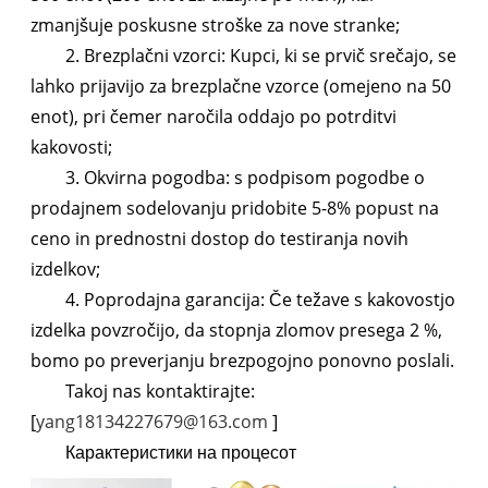
zmanjšuje poskusne stroške za nove stranke;
2. Brezplačni vzorci: Kupci, ki se prvič srečajo, se
lahko prijavijo za brezplačne vzorce (omejeno na 50
enot), pri čemer naročila oddajo po potrditvi
kakovosti;
3. Okvirna pogodba: s podpisom pogodbe o
prodajnem sodelovanju pridobite 5-8% popust na
ceno in prednostni dostop do testiranja novih
izdelkov;
4. Poprodajna garancija: Če težave s kakovostjo
izdelka povzročijo, da stopnja zlomov presega 2 %,
bomo po preverjanju brezpogojno ponovno poslali.
Takoj nas kontaktirajte:
[
yang18134227679@163.com
]
Карактеристики на процесот