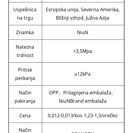
Uspešnica
Evropska unija, Severna Amerika,
na trgu
Bližnji vzhod, Južna Azija
Znamka
NiuN
Natezna
>3,5Mpa
trdnost
Pritisk
≥12kPa
peskanja
Način
OPP、Prilagojena embalaža、
pakiranja
NiuNBrand embalaža
Cena
0,012-0,013/kos 1,23-1,3/vrečko
Način