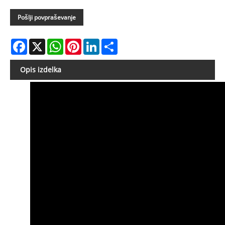
Pošlji povpraševanje
Facebook
X
WhatsApp
Pinterest
LinkedIn
Share
Opis izdelka