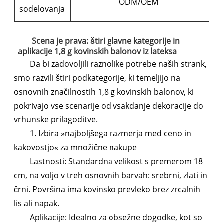
ODM/OEM
sodelovanja
Scena je prava: štiri glavne kategorije in
aplikacije 1,8 g kovinskih balonov iz lateksa
Da bi zadovoljili raznolike potrebe naših strank,
smo razvili štiri podkategorije, ki temeljijo na
osnovnih značilnostih 1,8 g kovinskih balonov, ki
pokrivajo vse scenarije od vsakdanje dekoracije do
vrhunske prilagoditve.
1. Izbira »najboljšega razmerja med ceno in
kakovostjo« za množične nakupe
Lastnosti: Standardna velikost s premerom 18
cm, na voljo v treh osnovnih barvah: srebrni, zlati in
črni. Površina ima kovinsko prevleko brez zrcalnih
lis ali napak.
Aplikacije: Idealno za obsežne dogodke, kot so