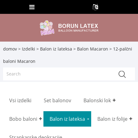
domov
>
Izdelki
>
Balon iz lateksa
>
Balon Macaron
> 12-palčni
baloni Macaron
Vsi izdelki
Set balonov
Balonski lok
Bobo baloni
Balon iz lateksa
Balon iz folije
Strankarske deokracije