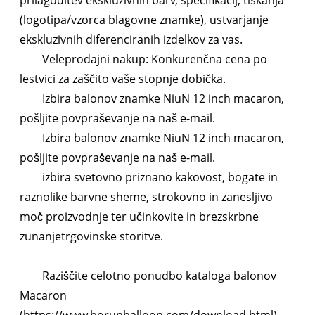
prilagoditev ekskluzivnih barv, specifikacij, tiskanja
(logotipa/vzorca blagovne znamke), ustvarjanje
ekskluzivnih diferenciranih izdelkov za vas.
Veleprodajni nakup: Konkurenčna cena po
lestvici za zaščito vaše stopnje dobička.
Izbira balonov znamke NiuN 12 inch macaron,
pošljite povpraševanje na naš e-mail.
Izbira balonov znamke NiuN 12 inch macaron,
pošljite povpraševanje na naš e-mail.
izbira svetovno priznano kakovost, bogate in
raznolike barvne sheme, strokovno in zanesljivo
moč proizvodnje ter učinkovite in brezskrbne
zunanjetrgovinske storitve.
Raziščite celotno ponudbo kataloga balonov
Macaron