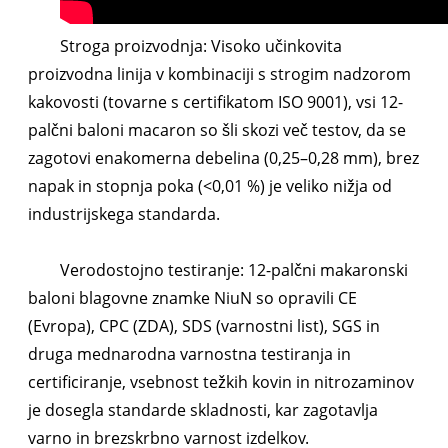
Stroga proizvodnja: Visoko učinkovita
proizvodna linija v kombinaciji s strogim nadzorom
kakovosti (tovarne s certifikatom ISO 9001), vsi 12-
palčni baloni macaron so šli skozi več testov, da se
zagotovi enakomerna debelina (0,25–0,28 mm), brez
napak in stopnja poka (<0,01 %) je veliko nižja od
industrijskega standarda.
Verodostojno testiranje: 12-palčni makaronski
baloni blagovne znamke NiuN so opravili CE
(Evropa), CPC (ZDA), SDS (varnostni list), SGS in
druga mednarodna varnostna testiranja in
certificiranje, vsebnost težkih kovin in nitrozaminov
je dosegla standarde skladnosti, kar zagotavlja
varno in brezskrbno varnost izdelkov.