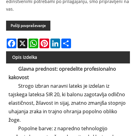
edinstvenimi potrebami po prilagajanju, smo pripravljeni na
vas.
Pošlji povpraševanje
Facebook
X
WhatsApp
Pinterest
LinkedIn
Share
Opis izdelka
Glavna prednost: opredelite profesionalno
kakovost
Strogo izbran naravni lateks je izdelan iz
tajskega lateksa SIR 20, ki balonu zagotavlja odlično
elastičnost, žilavost in sijaj, znatno zmanjša stopnjo
uhajanja zraka in trajno ohranja popolno obliko
žoge.
Popolne barve: z napredno tehnologijo