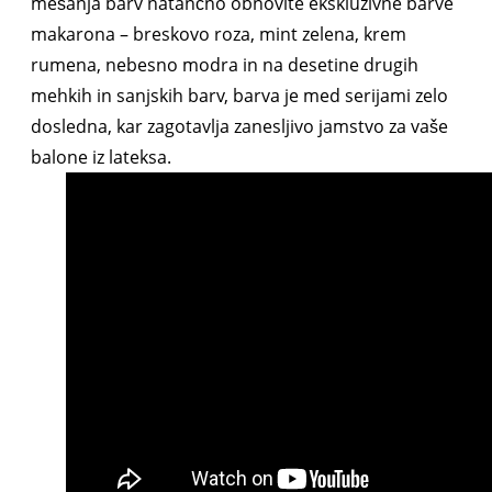
mešanja barv natančno obnovite ekskluzivne barve
makarona – breskovo roza, mint zelena, krem ​​
rumena, nebesno modra in na desetine drugih
mehkih in sanjskih barv, barva je med serijami zelo
dosledna, kar zagotavlja zanesljivo jamstvo za vaše
balone iz lateksa.