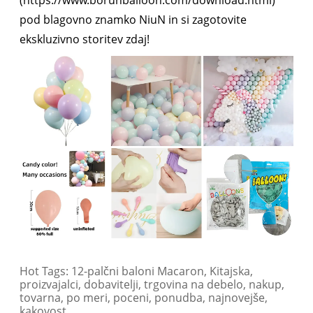
(https://www.borunballoon.com/download.html)
pod blagovno znamko NiuN in si zagotovite
ekskluzivno storitev zdaj!
Hot Tags: 12-palčni baloni Macaron, Kitajska,
proizvajalci, dobavitelji, trgovina na debelo, nakup,
tovarna, po meri, poceni, ponudba, najnovejše,
kakovost