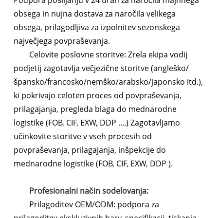
Podpora pošiljanju v 24 urah za naročila majhnega
obsega in nujna dostava za naročila velikega
obsega, prilagodljiva za izpolnitev sezonskega
največjega povpraševanja.
Celovite poslovne storitve: Zrela ekipa vodij
podjetij zagotavlja večjezične storitve (angleško/
špansko/francosko/nemško/arabsko/japonsko itd.),
ki pokrivajo celoten proces od povpraševanja,
prilagajanja, pregleda blaga do mednarodne
logistike (FOB, CIF, EXW, DDP ....) Zagotavljamo
učinkovite storitve v vseh procesih od
povpraševanja, prilagajanja, inšpekcije do
mednarodne logistike (FOB, CIF, EXW, DDP ).
Profesionalni način sodelovanja:
Prilagoditev OEM/ODM: podpora za