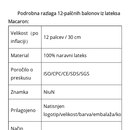
Podrobna razlaga 12-palčnih balonov iz lateksa
Macaron:
Velikost（po
12 palcev / 30 cm
inflaciji）
Material
100% naravni lateks
Poročilo o
ISO/CPC/CE/SDS/SGS
preskusu
Znamka
NiuN
Natisnjen
Prilagojeno
logotip/velikost/barva/embalaža/količi
Način