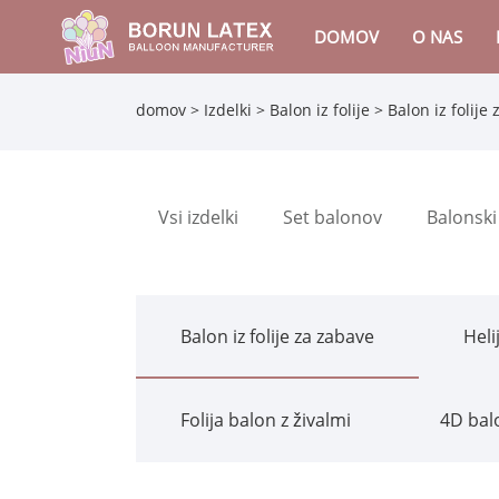
DOMOV
O NAS
domov
>
Izdelki
>
Balon iz folije
>
Balon iz folije
Vsi izdelki
Set balonov
Balonski
Balon iz folije za zabave
Heli
Folija balon z živalmi
4D balo