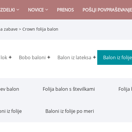
IZDELKI
NOVICE
PRENOS
POŠLJI POVPRAŠEVANJE
 za zabave
> Crown folija balon
 lok
Bobo baloni
Balon iz lateksa
Balon iz folije
jev balon
Folija balon s številkami
Folija
ni iz folije
Baloni iz folije po meri