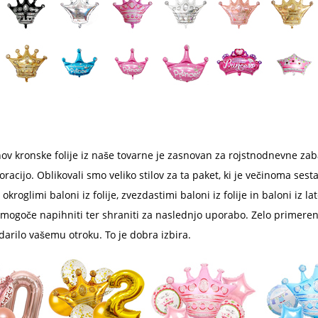
ov kronske folije iz naše tovarne je zasnovan za rojstnodnevne za
acijo. Oblikovali smo veliko stilov za ta paket, ki je večinoma sestav
 okroglimi baloni iz folije, zvezdastimi baloni iz folije in baloni iz la
e mogoče napihniti ter shraniti za naslednjo uporabo. Zelo primeren
darilo vašemu otroku. To je dobra izbira.