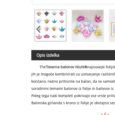
Opis izdelka
The
Tovarna balonov NiuN®
najnovejši folij
jih je mogoče kombinirati za ustvarjanje različni
končano, nežno pritisnite na balon, da se samode
sorodnimi temami balonov iz folije in balonov iz 
Poleg tega naši kompleti pokrivajo vse vrste pri
Balonska girlanda s krono iz folije je običajno se