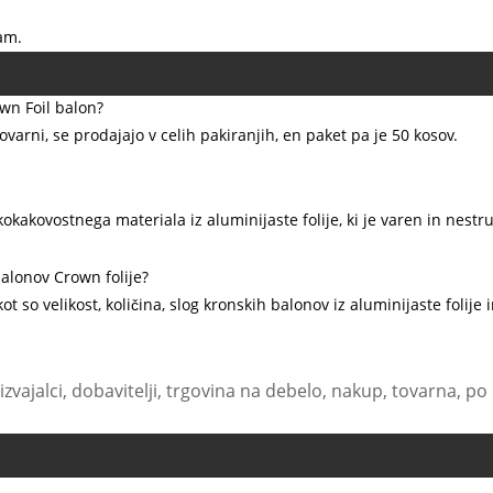
ram.
wn Foil balon?
tovarni, se prodajajo v celih pakiranjih, en paket pa je 50 kosov.
okokakovostnega materiala iz aluminijaste folije, ki je varen in nest
alonov Crown folije?
ot so velikost, količina, slog kronskih balonov iz aluminijaste folij
roizvajalci, dobavitelji, trgovina na debelo, nakup, tovarna, 