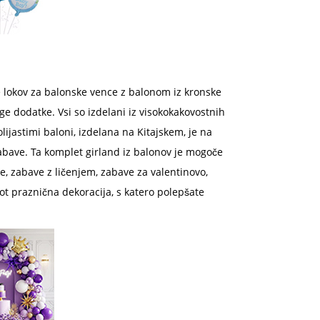
e lokov za balonske vence z balonom iz kronske
ruge dodatke. Vsi so izdelani iz visokokakovostnih
lijastimi baloni, izdelana na Kitajskem, je na
 zabave. Ta komplet girland iz balonov je mogoče
e, zabave z ličenjem, zabave za valentinovo,
ot praznična dekoracija, s katero polepšate