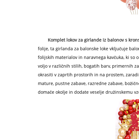
Komplet lokov za girlande iz balonov s kron
folije, ta girlanda za balonske loke vključuje bal
folijskih materialov in naravnega kavčuka, ki so o
voljo v različnih stilih, bogatih barv, primernih
okrasiti v zaprtih prostorih in na prostem, zarad
mature, pustne zabave, razredne zabave, božične 
domače okolje in dodate veselje družinskemu vz