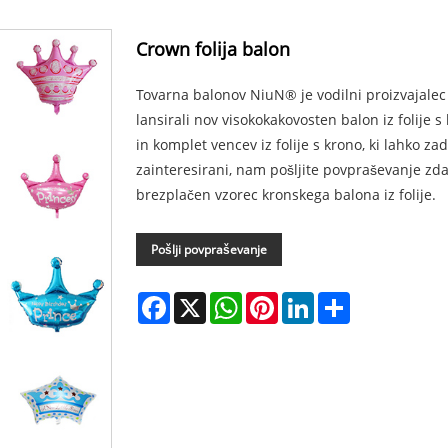
Crown folija balon
Tovarna balonov NiuN® je vodilni proizvajalec
lansirali nov visokokakovosten balon iz folije s
in komplet vencev iz folije s krono, ki lahko za
zainteresirani, nam pošljite povpraševanje zda
brezplačen vzorec kronskega balona iz folije.
Pošlji povpraševanje
Facebook
X
WhatsApp
Pinterest
LinkedIn
Share