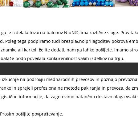
 ki ga je izdelala tovarna balonov NiuN®, ima različne sloge. Prav t
ksa itd. Poleg tega podpiramo tudi brezplačno prilagoditev pokrova 
 znamke ali karkoli želite dodati, nam ga lahko pošljete. Imamo stro
balaže bodo povečala konkurenčnost vaših izdelkov na trgu.
e izkušnje na področju mednarodnih prevozov in poznajo prevozna p
ranke in sprejeli profesionalne metode pakiranja in prevoza, da 
gistične informacije, da zagotovimo natančno dostavo blaga vsaki 
. Prosim pošljite povpraševanje.