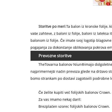
Storitve po meri
:Ta balon iz kronske folije,
vaše zahteve, z baloni iz folije, baloni iz late
balonom iz folije. Če imate svoj logotip blagovne
pogajanja za dokončanje oblikovanja pokrova em
Prevozne storitve
The
Tovarna balonov Niun®
imajo dolgoletn
najprimernejši način prevoza glede na državo st
bomo strankam po dostavi zagotovili podrobne lo
Če želite kupiti več folijskih balonov Crown
Za vas imamo nekaj daril:
Brezplačen vzorec folijskih balonov Crown.