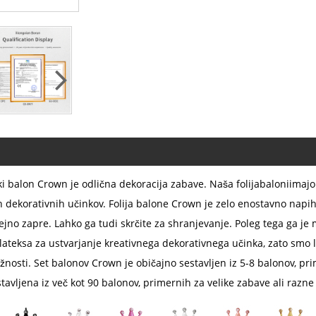
ski balon Crown je odlična dekoracija zabave. Naša folija
baloni
imajo
h dekorativnih učinkov. Folija balone Crown je zelo enostavno napih
jno zapre. Lahko ga tudi skrčite za shranjevanje. Poleg tega ga je 
lateksa za ustvarjanje kreativnega dekorativnega učinka, zato smo l
ložnosti. Set balonov Crown je običajno sestavljen iz 5-8 balonov, p
stavljena iz več kot 90 balonov, primernih za velike zabave ali razne