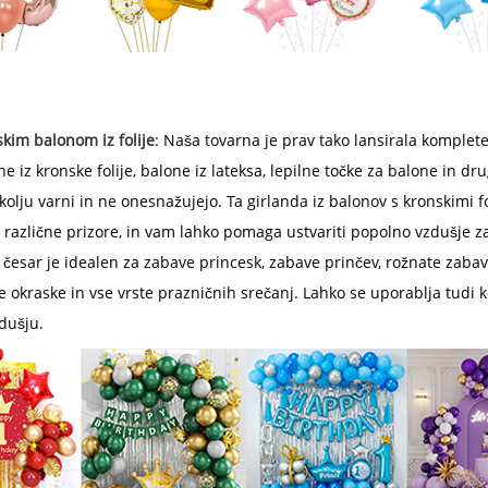
skim balonom iz folije
: Naša tovarna je prav tako lansirala komplet
one iz kronske folije, balone iz lateksa, lepilne točke za balone in d
kolju varni in ne onesnažujejo. Ta girlanda iz balonov s kronskimi fo
 za različne prizore, in vam lahko pomaga ustvariti popolno vzdušje
i česar je idealen za zabave princesk, zabave prinčev, rožnate zabav
okraske in vse vrste prazničnih srečanj. Lahko se uporablja tudi k
dušju.