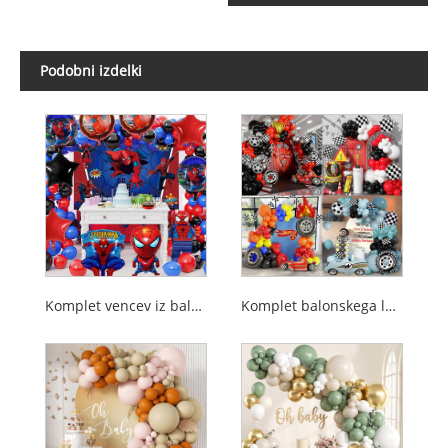
Podobni izdelki
Komplet vencev iz balonov Superhero
Komplet balonskega loka za dirkalni avto