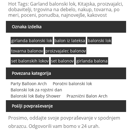
Hot Tags: Garland balonski lok, Kitajska, proizvajalci,
dobavitelji, trgovina na debelo, nakup, tovarna, po
meri, poceni, ponudba, najnovejše, kakovost
Oznaka izdelka
girlanda balonski lok
balon iz lateksa
balonski lok
tovarna balonov
proizvajalec balonov
set balonskih lokov
set balonov
girlanda balona
Povezana kategorija
Party Balloon Arch
Poročni balonski lok
Balonski lok za rojstni dan
Balonski lok Baby Shower
Praznični Balon Arch
Pošlji povpraševanje
Prosimo, oddajte svoje povpraševanje v spodnjem
obrazcu. Odgovorili vam bomo v 24 urah.