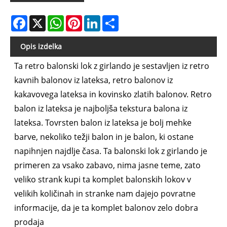
Facebook
X
WhatsApp
Pinterest
LinkedIn
Share
Opis izdelka
Ta retro balonski lok z girlando je sestavljen iz retro
kavnih balonov iz lateksa, retro balonov iz
kakavovega lateksa in kovinsko zlatih balonov. Retro
balon iz lateksa je najboljša tekstura balona iz
lateksa. Tovrsten balon iz lateksa je bolj mehke
barve, nekoliko težji balon in je balon, ki ostane
napihnjen najdlje časa. Ta balonski lok z girlando je
primeren za vsako zabavo, nima jasne teme, zato
veliko strank kupi ta komplet balonskih lokov v
velikih količinah in stranke nam dajejo povratne
informacije, da je ta komplet balonov zelo dobra
prodaja