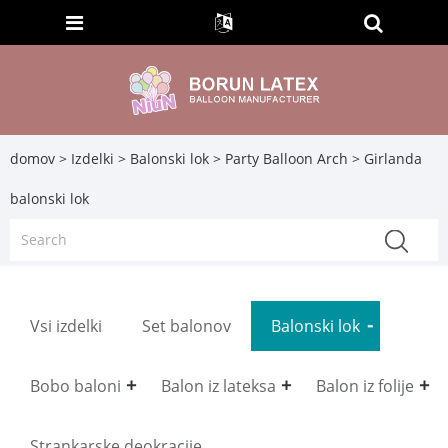
domov
>
Izdelki
>
Balonski lok
>
Party Balloon Arch
> Girlanda
balonski lok
Vsi izdelki
Set balonov
Balonski lok
Bobo baloni
Balon iz lateksa
Balon iz folije
Strankarske deokracije