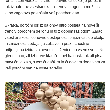
romantičen videz ali drzno in barvito estetiko, je poročni
lok iz balonov vsestranska in cenovno ugodna možnost,
ki bo zagotovo polepšala vaš poseben dan.
Skratka, poročni lok iz balonov hitro postaja najnovejši
trend v poročnem dekorju in to z dobrim razlogom. Zaradi
vsestranskosti, cenovne dostopnosti, prijaznosti do okolja
in zmožnosti dodajanja zabave in prazničnosti je
priljubljena izbira za neveste in ženine po vsem svetu. Ne
glede na to, ali izberete klasičen bel balonski lok ali pisan
mavrični dizajn, s tem čudaškim in čudovitim dodatkom za
vaš poročni dan ne boste zgrešili.