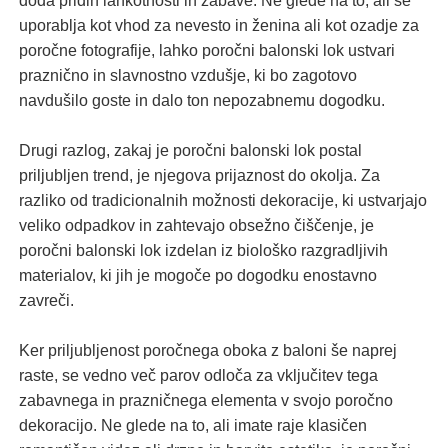
doda pridih lahkotnosti in zabave. Ne glede na to, ali se
uporablja kot vhod za nevesto in ženina ali kot ozadje za
poročne fotografije, lahko poročni balonski lok ustvari
praznično in slavnostno vzdušje, ki bo zagotovo
navdušilo goste in dalo ton nepozabnemu dogodku.
Drugi razlog, zakaj je poročni balonski lok postal
priljubljen trend, je njegova prijaznost do okolja. Za
razliko od tradicionalnih možnosti dekoracije, ki ustvarjajo
veliko odpadkov in zahtevajo obsežno čiščenje, je
poročni balonski lok izdelan iz biološko razgradljivih
materialov, ki jih je mogoče po dogodku enostavno
zavreči.
Ker priljubljenost poročnega oboka z baloni še naprej
raste, se vedno več parov odloča za vključitev tega
zabavnega in prazničnega elementa v svojo poročno
dekoracijo. Ne glede na to, ali imate raje klasičen