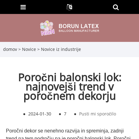
domov
>
Novice
>
Novice iz industrije
Poročni balonski lok:
najnovejši trend v
poročnem dekorju
●
2024-01-30
●
7
●
Pusti mi sporočilo
Poročni dekor se nenehno razvija in spreminja, zadnji
trend na tem področju pa je poročni balonski lok. Poročni