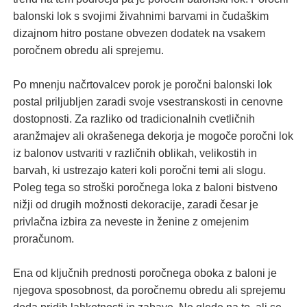
balonski lok s svojimi živahnimi barvami in čudaškim
dizajnom hitro postane obvezen dodatek na vsakem
poročnem obredu ali sprejemu.
Po mnenju načrtovalcev porok je poročni balonski lok
postal priljubljen zaradi svoje vsestranskosti in cenovne
dostopnosti. Za razliko od tradicionalnih cvetličnih
aranžmajev ali okrašenega dekorja je mogoče poročni lok
iz balonov ustvariti v različnih oblikah, velikostih in
barvah, ki ustrezajo kateri koli poročni temi ali slogu.
Poleg tega so stroški poročnega loka z baloni bistveno
nižji od drugih možnosti dekoracije, zaradi česar je
privlačna izbira za neveste in ženine z omejenim
proračunom.
Ena od ključnih prednosti poročnega oboka z baloni je
njegova sposobnost, da poročnemu obredu ali sprejemu