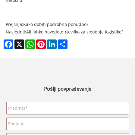
naročilu.
Prejšnja:
Kako dobiti podrobno ponudbo?
Naslednji:
Ali lahko navedete številko za sledenje logistike?
Facebook
X
WhatsApp
Pinterest
LinkedIn
Share
Pošlji povpraševanje