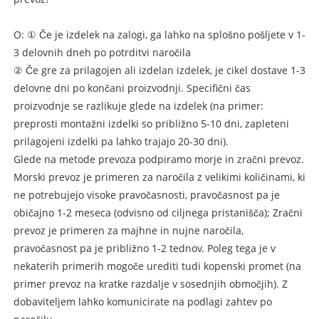
O: ① Če je izdelek na zalogi, ga lahko na splošno pošljete v 1-
3 delovnih dneh po potrditvi naročila
② Če gre za prilagojen ali izdelan izdelek, je cikel dostave 1-3
delovne dni po končani proizvodnji. Specifični čas
proizvodnje se razlikuje glede na izdelek (na primer:
preprosti montažni izdelki so približno 5-10 dni, zapleteni
prilagojeni izdelki pa lahko trajajo 20-30 dni).
Glede na metode prevoza podpiramo morje in zračni prevoz.
Morski prevoz je primeren za naročila z velikimi količinami, ki
ne potrebujejo visoke pravočasnosti, pravočasnost pa je
običajno 1-2 meseca (odvisno od ciljnega pristanišča); Zračni
prevoz je primeren za majhne in nujne naročila,
pravočasnost pa je približno 1-2 tednov. Poleg tega je v
nekaterih primerih mogoče urediti tudi kopenski promet (na
primer prevoz na kratke razdalje v sosednjih območjih). Z
dobaviteljem lahko komunicirate na podlagi zahtev po