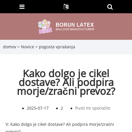
domov
>
Novice
>
pogosta vprašanja
Kako dolgo je cikel
dostave? Ali podpira
morje/zračni prevoz?
●
2025-07-17
●
2
●
Pusti mi sporočilo
V: Kako dolgo je cikel dostave? Ali podpira morje/zračni
prevoz?